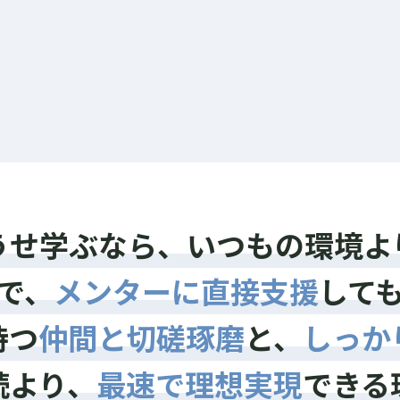
仕事を一時的にやめる、学校を休学するな
ら、生活コストも落とせる環境が良い。
うせ学ぶなら、いつもの環境よ
で、
メンターに直接支援
して
持つ
仲間と切磋琢磨
と、
しっか
続より、
最速で理想実現
できる