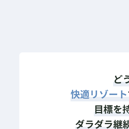
いつもの環境だと、仕事や学校、付き合いやお
誘いなど、日常が忙しくて集中できない。仲間
と切磋琢磨できる環境で学びたい。
ど
快適リゾート
目標を
ダラダラ継