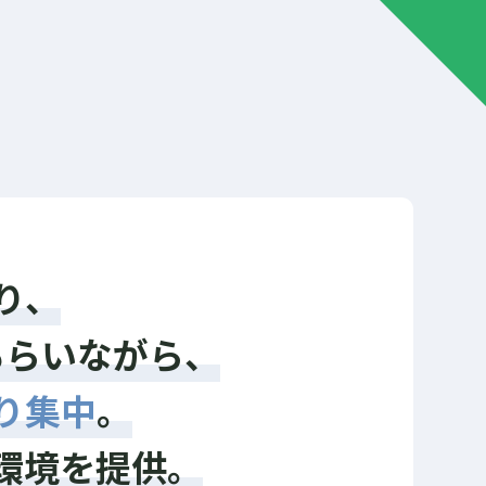
空いた時間や休憩時間で、新しい刺激や体験も
欲しい。ちょっとした息抜きは、心からリラ
ックスしたい。
り、
もらいながら、
り集中
。
環境を提供。